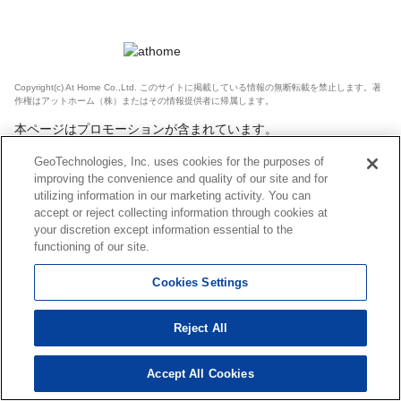
Copyright(c) At Home Co.,Ltd. このサイトに掲載している情報の無断転載を禁止します。著
作権はアットホーム（株）またはその情報提供者に帰属します。
本ページはプロモーションが含まれています。
GeoTechnologies, Inc. uses cookies for the purposes of
improving the convenience and quality of our site and for
utilizing information in our marketing activity. You can
accept or reject collecting information through cookies at
your discretion except information essential to the
functioning of our site.
Cookies Settings
Reject All
Accept All Cookies