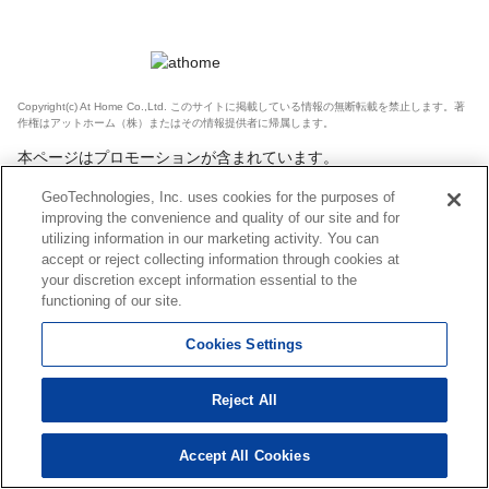
Copyright(c) At Home Co.,Ltd. このサイトに掲載している情報の無断転載を禁止します。著
作権はアットホーム（株）またはその情報提供者に帰属します。
本ページはプロモーションが含まれています。
GeoTechnologies, Inc. uses cookies for the purposes of
improving the convenience and quality of our site and for
utilizing information in our marketing activity. You can
accept or reject collecting information through cookies at
your discretion except information essential to the
functioning of our site.
Cookies Settings
Reject All
Accept All Cookies