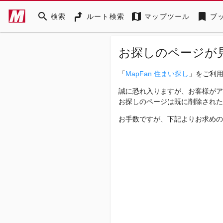
search
map
bookmark
検索
ルート検索
マップツール
ブ
お探しのページが
「
MapFan 住まい探し
」をご利
誠に恐れ入りますが、お客様がア
お探しのページは既に削除された
お手数ですが、下記よりお求めの