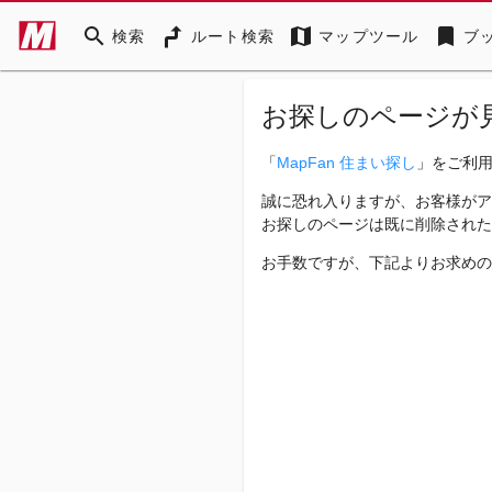
search
map
bookmark
検索
ルート検索
マップツール
ブ
お探しのページが
「
MapFan 住まい探し
」をご利
誠に恐れ入りますが、お客様がア
お探しのページは既に削除された
お手数ですが、下記よりお求めの