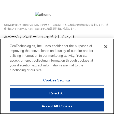
Copyright(c) At Home Co.,Ltd. このサイトに掲載している情報の無断転載を禁止します。著
作権はアットホーム（株）またはその情報提供者に帰属します。
本ページはプロモーションが含まれています。
GeoTechnologies, Inc. uses cookies for the purposes of
improving the convenience and quality of our site and for
utilizing information in our marketing activity. You can
accept or reject collecting information through cookies at
your discretion except information essential to the
functioning of our site.
Cookies Settings
Reject All
Accept All Cookies