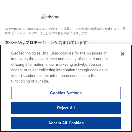
Copyright(c) At Home Co.,Ltd. このサイトに掲載している情報の無断転載を禁止します。著
作権はアットホーム（株）またはその情報提供者に帰属します。
本ページはプロモーションが含まれています。
GeoTechnologies, Inc. uses cookies for the purposes of
improving the convenience and quality of our site and for
utilizing information in our marketing activity. You can
accept or reject collecting information through cookies at
your discretion except information essential to the
functioning of our site.
Cookies Settings
Reject All
Accept All Cookies