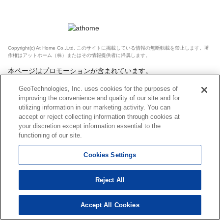
Copyright(c) At Home Co.,Ltd. このサイトに掲載している情報の無断転載を禁止します。著
作権はアットホーム（株）またはその情報提供者に帰属します。
本ページはプロモーションが含まれています。
GeoTechnologies, Inc. uses cookies for the purposes of
improving the convenience and quality of our site and for
utilizing information in our marketing activity. You can
accept or reject collecting information through cookies at
your discretion except information essential to the
functioning of our site.
Cookies Settings
Reject All
Accept All Cookies