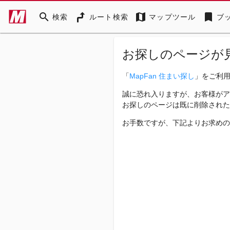
search
map
bookmark
検索
ルート検索
マップツール
ブ
お探しのページが
「
MapFan 住まい探し
」をご利
誠に恐れ入りますが、お客様がア
お探しのページは既に削除された
お手数ですが、下記よりお求めの