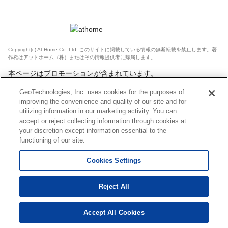
Copyright(c) At Home Co.,Ltd. このサイトに掲載している情報の無断転載を禁止します。著
作権はアットホーム（株）またはその情報提供者に帰属します。
本ページはプロモーションが含まれています。
GeoTechnologies, Inc. uses cookies for the purposes of
improving the convenience and quality of our site and for
utilizing information in our marketing activity. You can
accept or reject collecting information through cookies at
your discretion except information essential to the
functioning of our site.
Cookies Settings
Reject All
Accept All Cookies