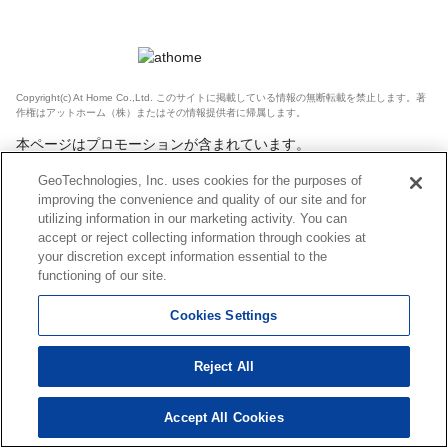
Copyright(c) At Home Co.,Ltd. このサイトに掲載している情報の無断転載を禁止します。著
作権はアットホーム（株）またはその情報提供者に帰属します。
本ページはプロモーションが含まれています。
GeoTechnologies, Inc. uses cookies for the purposes of
improving the convenience and quality of our site and for
utilizing information in our marketing activity. You can
accept or reject collecting information through cookies at
your discretion except information essential to the
functioning of our site.
Cookies Settings
Reject All
Accept All Cookies