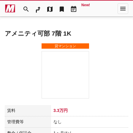
New!
menu
search
map
bookmark
event_note
アメニティ可部 7階 1K
貸マンション
賃料
3.3万円
管理費等
なし
敷金 / 保証金
1ヶ月/なし