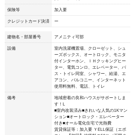
保険等
加入要
クレジットカード決済
ー
建物名・部屋番号
アメニティ可部
設備
室内洗濯機置場、クローゼット、シュ
ーズボックス、オートロック、モニタ
付インターホン、ＩＨクッキングヒー
ター、電気コンロ、エレベーター、バ
ス・トイレ同室、シャワー、給湯、エ
アコン、バルコニー、インターネット
使用料無料、電話、トイレ
備考
地域密着の良和ハウスがサポートしま
す！L
■室内改装済み■きれいな人気の1Kマン
ション■オートロック・エレベーター
付き■オール電化住宅で光熱費
賃貸保証等：加入要 ＹELL保証（エポ