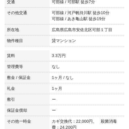
交通
可部線 / 可部駅 徒歩7分
その他交通
可部線 / 河戸帆待川駅 徒歩10分
可部線 / あき亀山駅 徒歩19分
所在地
広島県広島市安佐北区可部１丁目
物件種目
貸マンション
賃料
3.3万円
管理費等
なし
敷金 / 保証金
1ヶ月 / なし
礼金
1ヶ月
敷引
ー
保証金償却
ー
その他一時金
カギ交換代：22,000円、 殺菌消毒
費：24,200円