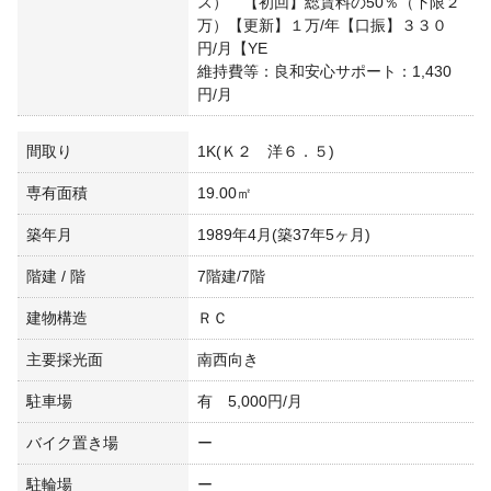
ス） 【初回】総賃料の50％（下限２
万）【更新】１万/年【口振】３３０
円/月【YE
維持費等：良和安心サポート：1,430
円/月
間取り
1K(Ｋ２ 洋６．５)
専有面積
19.00㎡
築年月
1989年4月(築37年5ヶ月)
階建 / 階
7階建/7階
建物構造
ＲＣ
主要採光面
南西向き
駐車場
有 5,000円/月
バイク置き場
ー
駐輪場
ー