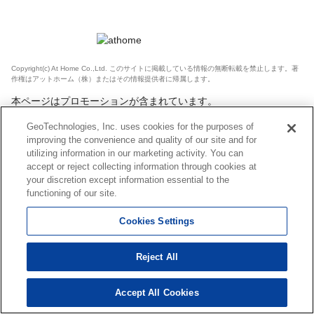
Copyright(c) At Home Co.,Ltd. このサイトに掲載している情報の無断転載を禁止します。著
作権はアットホーム（株）またはその情報提供者に帰属します。
本ページはプロモーションが含まれています。
GeoTechnologies, Inc. uses cookies for the purposes of
improving the convenience and quality of our site and for
utilizing information in our marketing activity. You can
accept or reject collecting information through cookies at
your discretion except information essential to the
functioning of our site.
Cookies Settings
Reject All
Accept All Cookies