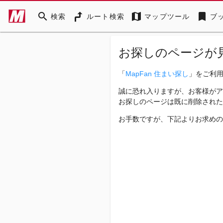
search
map
bookmark
検索
ルート検索
マップツール
ブ
お探しのページが
「
MapFan 住まい探し
」をご利
誠に恐れ入りますが、お客様がア
お探しのページは既に削除された
お手数ですが、下記よりお求めの