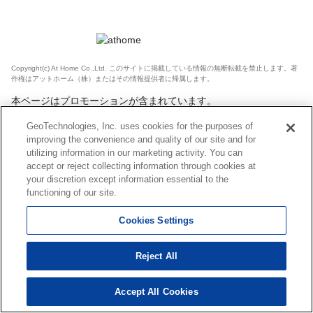
Copyright(c) At Home Co.,Ltd. このサイトに掲載している情報の無断転載を禁止します。著
作権はアットホーム（株）またはその情報提供者に帰属します。
本ページはプロモーションが含まれています。
GeoTechnologies, Inc. uses cookies for the purposes of
improving the convenience and quality of our site and for
utilizing information in our marketing activity. You can
accept or reject collecting information through cookies at
your discretion except information essential to the
functioning of our site.
Cookies Settings
Reject All
Accept All Cookies