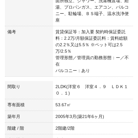
面所独立、シャワー、洗濯機置場、給
湯、プロパンガス、エアコン、バルコ
ニー、駐輪場、ＢＳ端子、温水洗浄便
座
備考
賃貸保証等：加入要 契約時保証委託
料：2.2万/月額保証委託料：賃料総額
の2.2％又は5.5％ ※ペット可は2.5
万/2.5％
管理形態／管理員の勤務形態：ー／不
在
バルコニー：あり
間取り
2LDK(洋室６ 洋室４．９ ＬＤＫ１
０．１)
専有面積
53.67㎡
築年月
2005年3月(築21年6ヶ月)
階建 / 階
2階建/2階