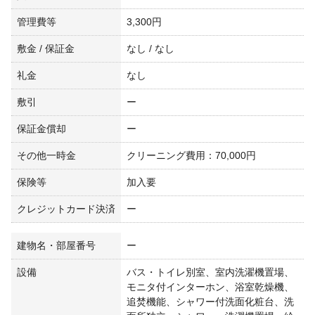
管理費等
3,300円
敷金 / 保証金
なし / なし
礼金
なし
敷引
ー
保証金償却
ー
その他一時金
クリーニング費用：70,000円
保険等
加入要
クレジットカード決済
ー
建物名・部屋番号
ー
設備
バス・トイレ別室、室内洗濯機置場、
モニタ付インターホン、浴室乾燥機、
追焚機能、シャワー付洗面化粧台、洗