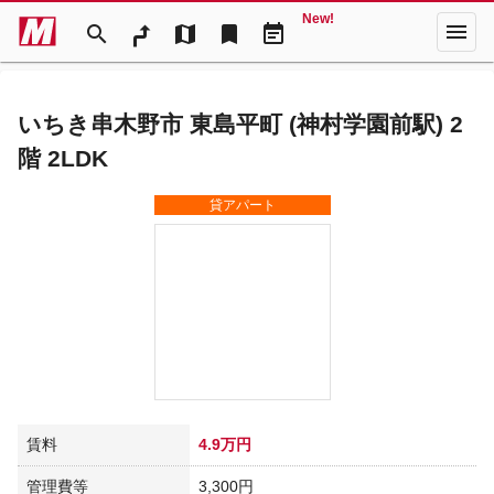
New!
menu
search
map
bookmark
event_note
いちき串木野市 東島平町 (神村学園前駅) 2
階 2LDK
貸アパート
賃料
4.9万円
管理費等
3,300円