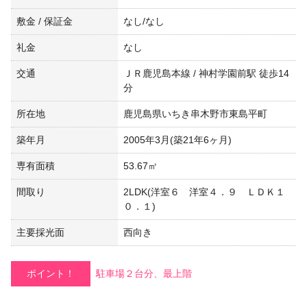
敷金 / 保証金
なし/なし
礼金
なし
交通
ＪＲ鹿児島本線 / 神村学園前駅 徒歩14
分
所在地
鹿児島県いちき串木野市東島平町
築年月
2005年3月(築21年6ヶ月)
専有面積
53.67㎡
間取り
2LDK(洋室６ 洋室４．９ ＬＤＫ１
０．１)
主要採光面
西向き
ポイント！
駐車場２台分、最上階