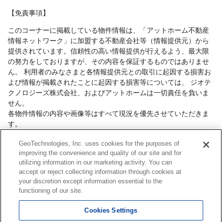
【免責事項】
このコーナーに掲載している物件情報は、「アットホーム不動産
情報ネットワーク」に加盟する不動産会社等（情報提供元）から
提供されています。信頼性の高い情報提供が行えるよう、最大限
の努力をしておりますが、その内容を保証するものではありませ
ん。 利用者のみなさまと各情報提供元との取引に起因する損害お
よび情報が掲載されたことに起因する損害等については、 ジオテ
クノロジーズ株式会社、およびアットホームは一切責任を負いま
せん。
各物件情報の内容や画像等はすべて現況を優先させていただきま
す。
お取引等（お取引の準備、資金調達等を含みます）の際には、内
GeoTechnologies, Inc. uses cookies for the purposes of
容や契約条件等について、 各情報提供元より十分な説明を受け、
improving the convenience and quality of our site and for
ご自身でご確認の上、判断してください。
utilizing information in our marketing activity. You can
このコーナーへの物件情報のご掲載、その他不動産業務ソリュー
accept or reject collecting information through cookies at
ション等についての不動産会社様のお問合せは
こちら
からお願い
your discretion except information essential to the
いたします。
functioning of our site.
Cookies Settings