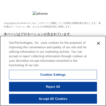
Copyright(c) At Home Co.,Ltd. このサイトに掲載している情報の無断転載を禁止します。著
作権はアットホーム（株）またはその情報提供者に帰属します。
本ページはプロモーションが含まれています。
GeoTechnologies, Inc. uses cookies for the purposes of
improving the convenience and quality of our site and for
utilizing information in our marketing activity. You can
accept or reject collecting information through cookies at
your discretion except information essential to the
functioning of our site.
Cookies Settings
Reject All
Accept All Cookies