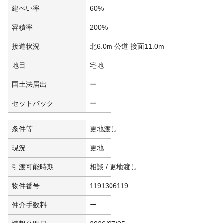
建ぺい率
60%
容積率
200%
接道状況
北6.0m 公道 接面11.0m
地目
宅地
国土法届出
ー
セットバック
ー
条件等
更地渡し
現況
更地
引渡可能時期
相談 / 更地渡し
物件番号
1191306119
仲介手数料
ー