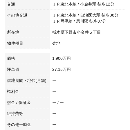
交通
ＪＲ東北本線 / 小金井駅 徒歩12分
その他交通
ＪＲ東北本線 / 自治医大駅 徒歩38分
ＪＲ両毛線 / 思川駅 徒歩87分
所在地
栃木県下野市小金井５丁目
物件種目
売地
価格
1,900万円
坪単価
27.15万円
借地期間・地代(月額)
ー
権利金
ー
敷金 / 保証金
ー / ー
維持費等
ー
その他一時金
ー