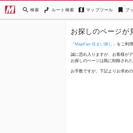
search
map
bookmark
検索
ルート検索
マップツール
ブ
お探しのページが
「
MapFan 住まい探し
」をご利
誠に恐れ入りますが、お客様がア
お探しのページは既に削除された
お手数ですが、下記よりお求めの