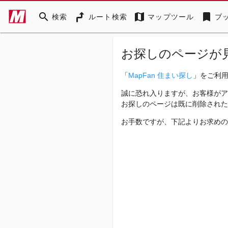
search
map
bookmark
検索
ルート検索
マップツール
ブ
お探しのページが
「
MapFan 住まい探し
」をご利
誠に恐れ入りますが、お客様がア
お探しのページは既に削除された
お手数ですが、下記よりお求めの