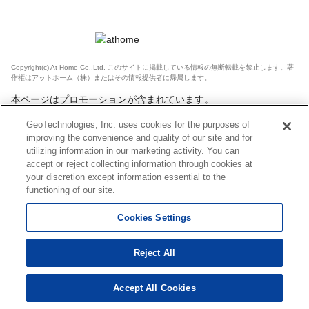
Copyright(c) At Home Co.,Ltd. このサイトに掲載している情報の無断転載を禁止します。著
作権はアットホーム（株）またはその情報提供者に帰属します。
本ページはプロモーションが含まれています。
GeoTechnologies, Inc. uses cookies for the purposes of
improving the convenience and quality of our site and for
utilizing information in our marketing activity. You can
accept or reject collecting information through cookies at
your discretion except information essential to the
functioning of our site.
Cookies Settings
Reject All
Accept All Cookies