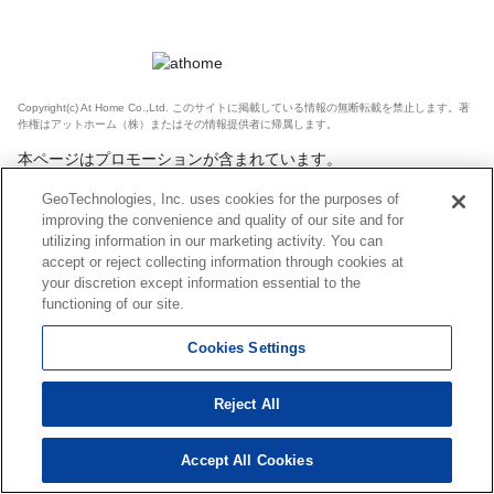
Copyright(c) At Home Co.,Ltd. このサイトに掲載している情報の無断転載を禁止します。著
作権はアットホーム（株）またはその情報提供者に帰属します。
本ページはプロモーションが含まれています。
GeoTechnologies, Inc. uses cookies for the purposes of
improving the convenience and quality of our site and for
utilizing information in our marketing activity. You can
accept or reject collecting information through cookies at
your discretion except information essential to the
functioning of our site.
Cookies Settings
Reject All
Accept All Cookies