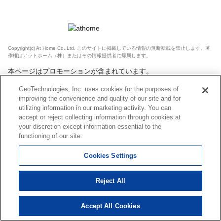
Copyright(c) At Home Co.,Ltd. このサイトに掲載している情報の無断転載を禁止します。著
作権はアットホーム（株）またはその情報提供者に帰属します。
本ページはプロモーションが含まれています。
GeoTechnologies, Inc. uses cookies for the purposes of
improving the convenience and quality of our site and for
utilizing information in our marketing activity. You can
accept or reject collecting information through cookies at
your discretion except information essential to the
functioning of our site.
Cookies Settings
Reject All
Accept All Cookies