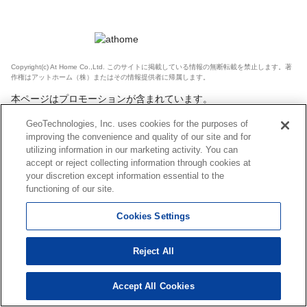
Copyright(c) At Home Co.,Ltd. このサイトに掲載している情報の無断転載を禁止します。著
作権はアットホーム（株）またはその情報提供者に帰属します。
本ページはプロモーションが含まれています。
GeoTechnologies, Inc. uses cookies for the purposes of
improving the convenience and quality of our site and for
utilizing information in our marketing activity. You can
accept or reject collecting information through cookies at
your discretion except information essential to the
functioning of our site.
Cookies Settings
Reject All
Accept All Cookies