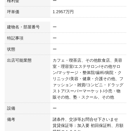
権利金
ー
坪単価
1.2957万円
建物名・部屋番号
ー
特記事項
ー
状態
ー
出店可能業態
カフェ・喫茶店、その他飲食店、美容
室・理容室/エステサロン/その他サロ
ン/マッサージ・整体院/歯科/病院・ク
リニック/美容・健康・介護その他、フ
ァッション・雑貨/コンビニ・ドラッグ
ストア/スーパーマーケット/小売・物
販その他、塾・スクール、その他
設備
ー
備考
諸条件、交渉等お問合せ下さいませ
賃貸保証等：加入要 初回保証料、月額