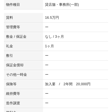
物件種目
貸店舗・事務所(一部)
賃料
16.5万円
管理費等
ー
敷金 / 保証金
なし / 3ヶ月
礼金
1ヶ月
敷引
ー
保証金償却
ー
その他一時金
ー
保険等
加入要 / 2年間 20,000円
維持費等
ー
造作譲渡
ー