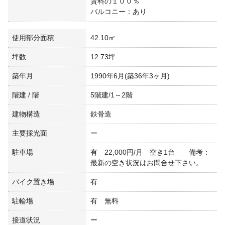
賃料の１００％
バルコニー：あり
使用部分面積
42.10㎡
坪数
12.73坪
築年月
1990年6月(築36年3ヶ月)
階建 / 階
5階建/1～2階
建物構造
鉄骨造
主要採光面
ー
駐車場
有 22,000円/月 空き1台 備考：
最新の空き状況はお問合せ下さい。
バイク置き場
有
駐輪場
有 無料
接道状況
ー