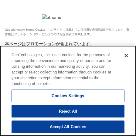
Copyright(c) At Home Co.,Ltd. このサイトに掲載している情報の無断転載を禁止します。著
作権はアットホーム（株）またはその情報提供者に帰属します。
本ページはプロモーションが含まれています。
GeoTechnologies, Inc. uses cookies for the purposes of
improving the convenience and quality of our site and for
utilizing information in our marketing activity. You can
accept or reject collecting information through cookies at
your discretion except information essential to the
functioning of our site.
Cookies Settings
Reject All
Accept All Cookies