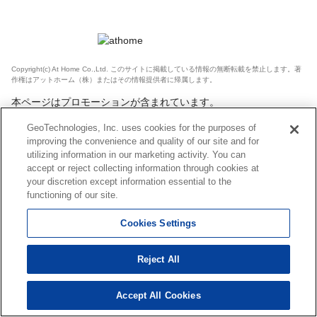
Copyright(c) At Home Co.,Ltd. このサイトに掲載している情報の無断転載を禁止します。著
作権はアットホーム（株）またはその情報提供者に帰属します。
本ページはプロモーションが含まれています。
GeoTechnologies, Inc. uses cookies for the purposes of
improving the convenience and quality of our site and for
utilizing information in our marketing activity. You can
accept or reject collecting information through cookies at
your discretion except information essential to the
functioning of our site.
Cookies Settings
Reject All
Accept All Cookies