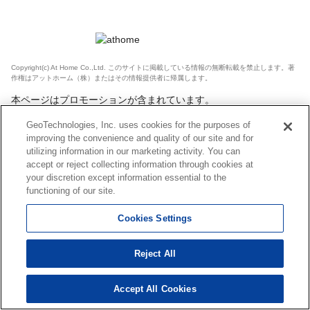
Copyright(c) At Home Co.,Ltd. このサイトに掲載している情報の無断転載を禁止します。著
作権はアットホーム（株）またはその情報提供者に帰属します。
本ページはプロモーションが含まれています。
GeoTechnologies, Inc. uses cookies for the purposes of
improving the convenience and quality of our site and for
utilizing information in our marketing activity. You can
accept or reject collecting information through cookies at
your discretion except information essential to the
functioning of our site.
Cookies Settings
Reject All
Accept All Cookies