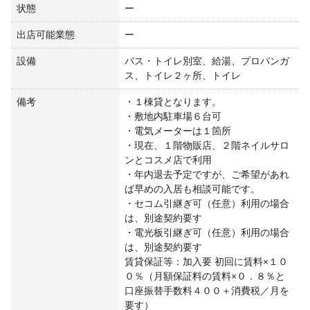
状態
ー
出店可能業態
ー
設備
バス・トイレ別室、給湯、プロパンガ
ス、トイレ２ヶ所、トイレ
備考
・１棟貸となります。
・敷地内駐車場６台可
・電気メーターは１箇所
・現在、１階物販店、２階ネイルサロ
ンとコスメ店で利用
・年内退去予定ですが、ご希望があれ
ば早めの入居も相談可能です。
・セコム引継ぎ可（任意）利用の場合
は、別途契約要す
・電光板引継ぎ可（任意）利用の場合
は、別途契約要す
賃貸保証等：加入要 初回に賃料×１０
０％（月額保証料の賃料×０．８％と
口座振替手数料４００＋消費税／月を
要す）