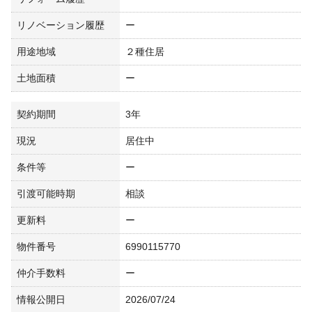
リノベーション履歴
ー
用途地域
２種住居
土地面積
ー
契約期間
3年
現況
居住中
条件等
ー
引渡可能時期
相談
更新料
ー
物件番号
6990115770
仲介手数料
ー
情報公開日
2026/07/24