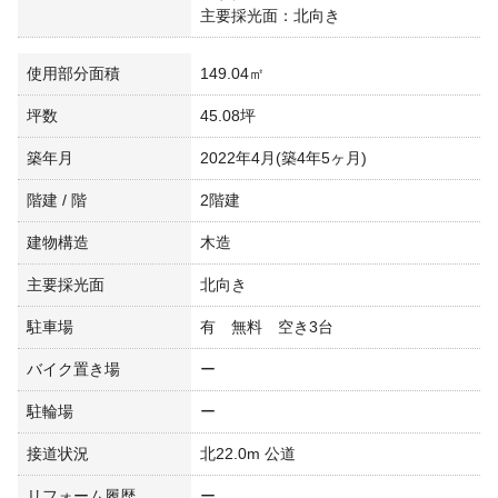
主要採光面：北向き
使用部分面積
149.04㎡
坪数
45.08坪
築年月
2022年4月(築4年5ヶ月)
階建 / 階
2階建
建物構造
木造
主要採光面
北向き
駐車場
有 無料 空き3台
バイク置き場
ー
駐輪場
ー
接道状況
北22.0m 公道
リフォーム履歴
ー