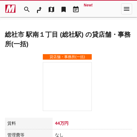
New!
menu
search
map
bookmark
event_note
総社市 駅南１丁目 (総社駅) の貸店舗・事務
所(一括)
貸店舗・事務所(一括)
賃料
44万円
管理費等
なし