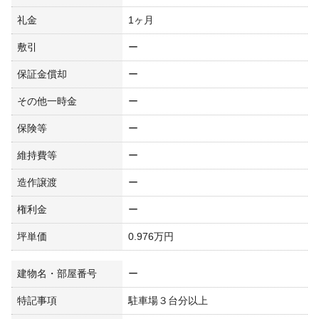
礼金
1ヶ月
敷引
ー
保証金償却
ー
その他一時金
ー
保険等
ー
維持費等
ー
造作譲渡
ー
権利金
ー
坪単価
0.976万円
建物名・部屋番号
ー
特記事項
駐車場３台分以上