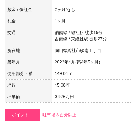
敷金 / 保証金
2ヶ月/なし
礼金
1ヶ月
交通
伯備線 / 総社駅 徒歩15分
吉備線 / 東総社駅 徒歩27分
所在地
岡山県総社市駅南１丁目
築年月
2022年4月(築4年5ヶ月)
使用部分面積
149.04㎡
坪数
45.08坪
坪単価
0.976万円
ポイント！
駐車場３台分以上