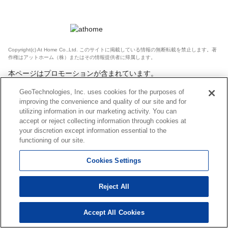
Copyright(c) At Home Co.,Ltd. このサイトに掲載している情報の無断転載を禁止します。著
作権はアットホーム（株）またはその情報提供者に帰属します。
本ページはプロモーションが含まれています。
GeoTechnologies, Inc. uses cookies for the purposes of
improving the convenience and quality of our site and for
utilizing information in our marketing activity. You can
accept or reject collecting information through cookies at
your discretion except information essential to the
functioning of our site.
Cookies Settings
Reject All
Accept All Cookies