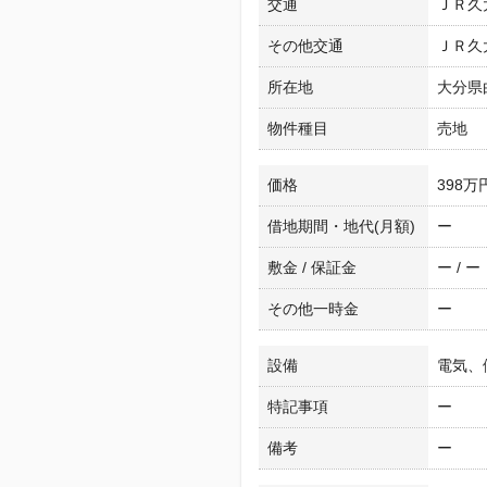
交通
ＪＲ久大
その他交通
ＪＲ久大
所在地
大分県
物件種目
売地
価格
398万
借地期間・地代(月額)
ー
敷金 / 保証金
ー / ー
その他一時金
ー
設備
電気、
特記事項
ー
備考
ー