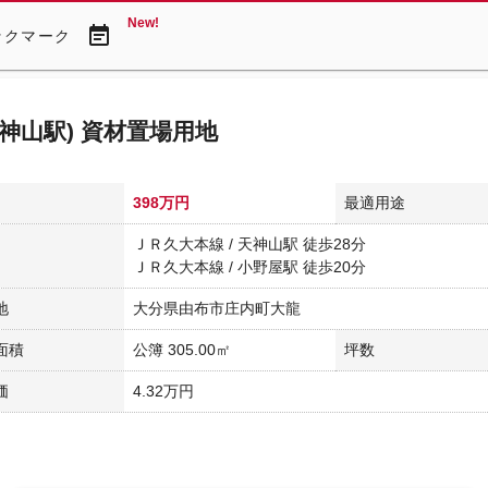
New!
event_note
ックマーク
天神山駅) 資材置場用地
398万円
最適用途
ＪＲ久大本線 / 天神山駅 徒歩28分
ＪＲ久大本線 / 小野屋駅 徒歩20分
地
大分県由布市庄内町大龍
面積
公簿 305.00㎡
坪数
価
4.32万円