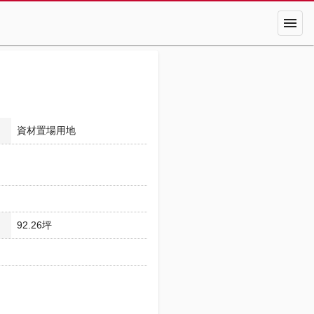
menu
資材置場用地
92.26坪