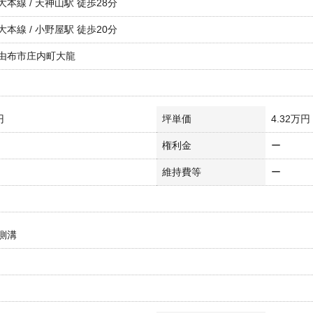
本線 / 天神山駅 徒歩28分
本線 / 小野屋駅 徒歩20分
由布市庄内町大龍
円
坪単価
4.32万円
権利金
ー
維持費等
ー
側溝