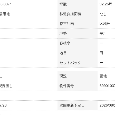
5.00㎡
坪数
92.26坪
場用地
私道負担面積
なし
都市計画
区域外
地勢
平坦
容積率
ー
地目
田
セットバック
ー
し
現況
更地
 現況渡し
物件番号
6990103
7/28
次回更新予定日
2026/08/