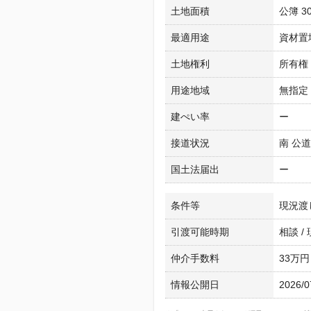
土地面積
公簿 30
最適用途
資材置
土地権利
所有権
用途地域
無指定
建ぺい率
ー
接道状況
南 公道
国土法届出
ー
条件等
現況渡
引渡可能時期
相談 /
仲介手数料
33万円
情報公開日
2026/0