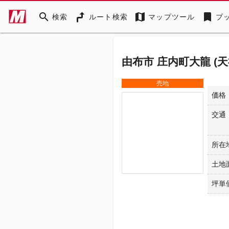
search
map
bookmark
検索
ルート検索
マップツール
ブ
由布市 庄内町大龍 (
売地
価格
交通
所在
土地
坪単