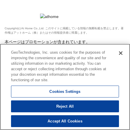
Copyright(c) At Home Co.,Ltd. このサイトに掲載している情報の無断転載を禁止します。著
作権はアットホーム（株）またはその情報提供者に帰属します。
本ページはプロモーションが含まれています。
GeoTechnologies, Inc. uses cookies for the purposes of
improving the convenience and quality of our site and for
utilizing information in our marketing activity. You can
accept or reject collecting information through cookies at
your discretion except information essential to the
functioning of our site.
Cookies Settings
Reject All
Accept All Cookies