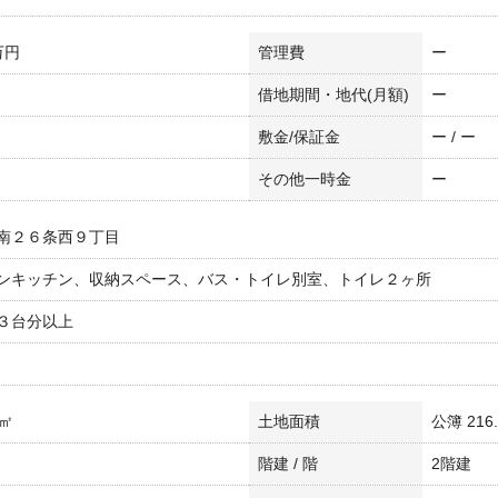
万円
管理費
ー
借地期間・地代(月額)
ー
敷金/保証金
ー / ー
その他一時金
ー
南２６条西９丁目
ンキッチン、収納スペース、バス・トイレ別室、トイレ２ヶ所
３台分以上
1㎡
土地面積
公簿 216
階建 / 階
2階建