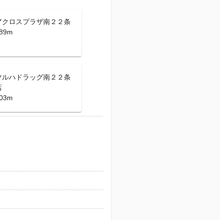
アクロスプラザ南２２条
89m
ツルハドラッグ南２２条
店
03m