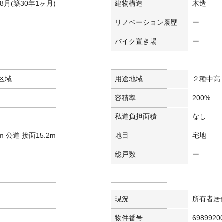
年8月(築30年1ヶ月)
建物構造
木造
リノベーション履歴
ー
バイク置き場
ー
区域
用途地域
２種中高
容積率
200%
私道負担面積
なし
9m 公道 接面15.2m
地目
宅地
総戸数
ー
現況
所有者居
物件番号
6989920