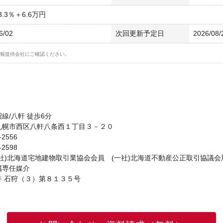
.3％＋6.6万円
6/02
次回更新予定日
2026/08/
報提供会社にご確認ください。
線/八軒 徒歩6分
札幌市西区八軒八条西１丁目３－２０
-2556
-2598
社)北海道宅地建物取引業協会会員 (一社)北海道不動産公正取引協議会
属専任媒介
許 石狩（３）第８１３５号