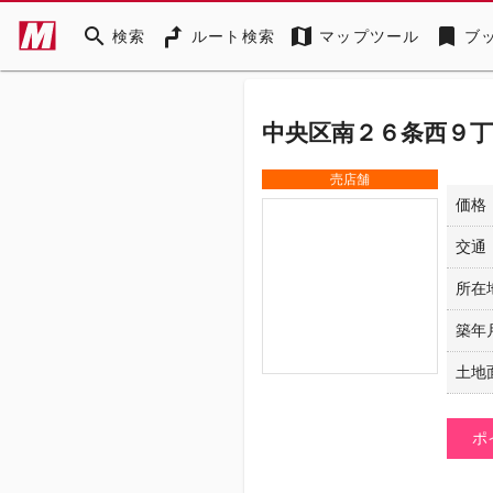
search
map
bookmark
検索
ルート検索
マップツール
ブ
中央区南２６条西９丁
売店舗
価格
交通
所在
築年
土地
ポ