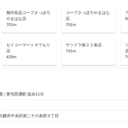
無印良品コープさっぽろ
コープさっぽろやまはな
やまはな店
店
8
701m
701m
セイコーマートそでもり
サツドラ南２２条店
店
741m
429m
7
 / 東屯田通駅 徒歩11分
札幌市中央区南二十六条西９丁目