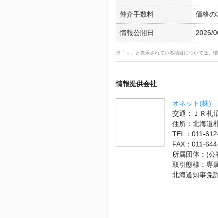
仲介手数料
価格の3
情報公開日
2026/0
※「－」と表示されている項目については、情
情報提供会社
オネット(株)
交通：ＪＲ札沼
住所：北海道
TEL：011-612
FAX：011-644
所属団体：(公
取引態様：専
北海道知事免