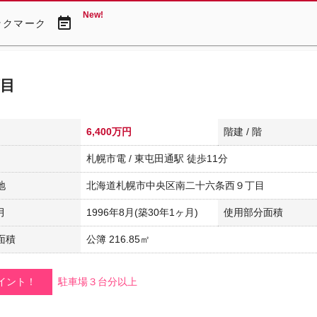
New!
event_note
ックマーク
目
6,400万円
階建 / 階
札幌市電 / 東屯田通駅 徒歩11分
地
北海道札幌市中央区南二十六条西９丁目
月
1996年8月(築30年1ヶ月)
使用部分面積
面積
公簿 216.85㎡
イント！
駐車場３台分以上