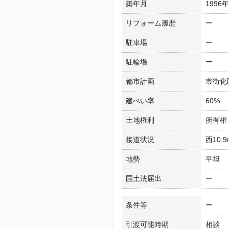
築年月
1996
リフォーム履歴
ー
駐車場
ー
駐輪場
ー
都市計画
市街化
建ぺい率
60%
土地権利
所有権
接道状況
西10.
地勢
平坦
国土法届出
ー
条件等
ー
引渡可能時期
相談