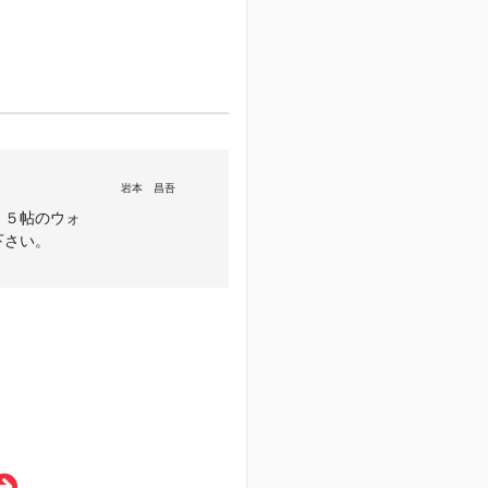
岩本 昌吾
。５帖のウォ
下さい。