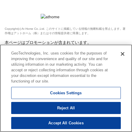
Copyright(c) At Home Co.,Ltd. このサイトに掲載している情報の無断転載を禁止します。著
作権はアットホーム（株）またはその情報提供者に帰属します。
本ページはプロモーションが含まれています。
GeoTechnologies, Inc. uses cookies for the purposes of
improving the convenience and quality of our site and for
utilizing information in our marketing activity. You can
accept or reject collecting information through cookies at
your discretion except information essential to the
functioning of our site.
Cookies Settings
Reject All
Accept All Cookies