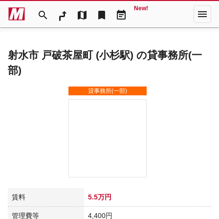
New!
menu
search
map
bookmark
event_note
射水市 戸破茶屋町 (小杉駅) の貸事務所(一
部)
貸事務所(一部)
賃料
5.5万円
管理費等
4,400円