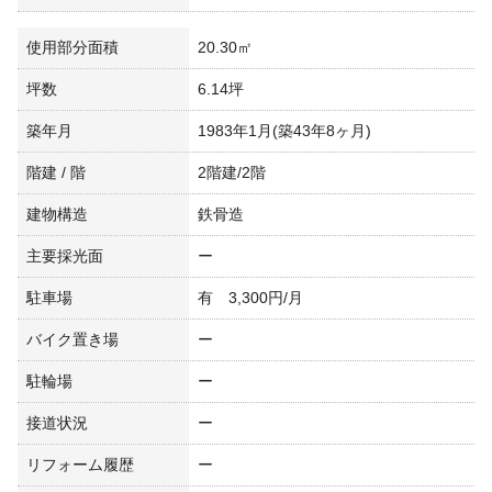
使用部分面積
20.30㎡
坪数
6.14坪
築年月
1983年1月(築43年8ヶ月)
階建 / 階
2階建/2階
建物構造
鉄骨造
主要採光面
ー
駐車場
有 3,300円/月
バイク置き場
ー
駐輪場
ー
接道状況
ー
リフォーム履歴
ー