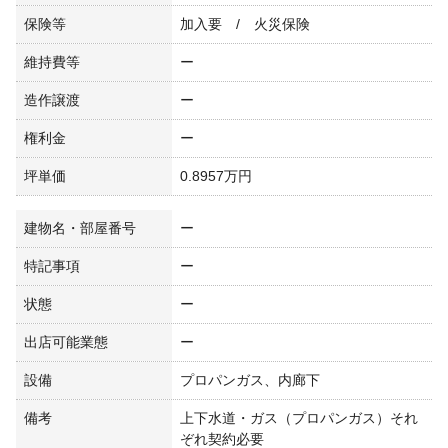
保険等
加入要 / 火災保険
維持費等
ー
造作譲渡
ー
権利金
ー
坪単価
0.8957万円
建物名・部屋番号
ー
特記事項
ー
状態
ー
出店可能業態
ー
設備
プロパンガス、内廊下
備考
上下水道・ガス（プロパンガス）それ
ぞれ契約必要