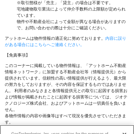
※取引態様が「売主」「貸主」の場合は不要です。
宅地建物取引業法によって仲介手数料の上限額が定められ
ています。
物件や不動産会社によって金額が異なる場合がありますの
で、お問い合わせの際は十分にご確認ください。
アットホームは物件情報の適正化に努めております。
内容に誤り
がある場合にはこちらへご連絡ください。
【免責事項】
このコーナーに掲載している物件情報は、「アットホーム不動産
情報ネットワーク」に加盟する不動産会社等（情報提供元）から
提供されています。信頼性の高い情報提供が行えるよう、最大限
の努力をしておりますが、その内容を保証するものではありませ
ん。 利用者のみなさまと各情報提供元との取引に起因する損害お
よび情報が掲載されたことに起因する損害等については、 ジオテ
クノロジーズ株式会社、およびアットホームは一切責任を負いま
せん。
各物件情報の内容や画像等はすべて現況を優先させていただきま
す。
お取引等（お取引の準備、資金調達等を含みます）の際には、内
GeoTechnologies, Inc. uses cookies for the purposes of