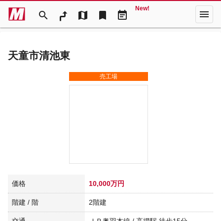
New!
menu
search
map
bookmark
event_note
天童市清池東
売工場
価格
10,000万円
階建 / 階
2階建
交通
ＪＲ奥羽本線 / 高擶駅 徒歩15分