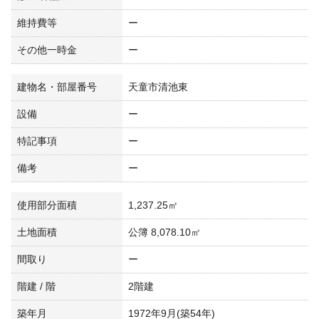
維持費等
ー
その他一時金
ー
建物名・部屋番号
天童市清池東
設備
ー
特記事項
ー
備考
ー
使用部分面積
1,237.25㎡
土地面積
公簿 8,078.10㎡
間取り
ー
階建 / 階
2階建
築年月
1972年9月(築54年)