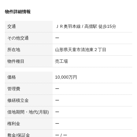
物件詳細情報
交通
ＪＲ奥羽本線 / 高擶駅 徒歩15分
その他交通
ー
所在地
山形県天童市清池東２丁目
物件種目
売工場
価格
10,000万円
管理費
ー
修繕積立金
ー
借地期間・地代(月額)
ー
権利金
ー
敷金/保証金
ー / ー