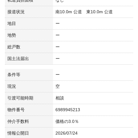
私道負担面積
なし
接道状況
南10.0m 公道 東10.0m 公道
地目
ー
地勢
ー
総戸数
ー
国土法届出
ー
条件等
ー
現況
空
引渡可能時期
相談
物件番号
6989945213
仲介手数料
価格の3.0％
情報公開日
2026/07/24