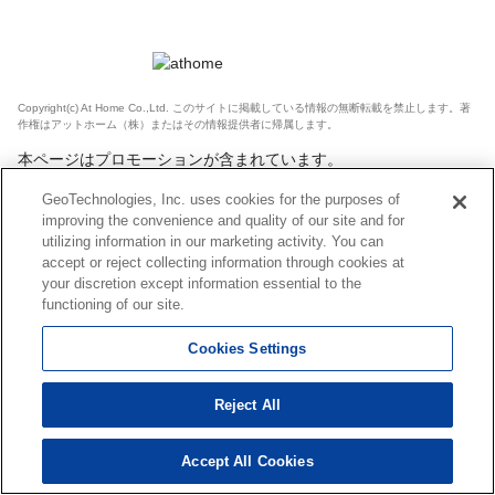
Copyright(c) At Home Co.,Ltd. このサイトに掲載している情報の無断転載を禁止します。著
作権はアットホーム（株）またはその情報提供者に帰属します。
本ページはプロモーションが含まれています。
GeoTechnologies, Inc. uses cookies for the purposes of
improving the convenience and quality of our site and for
utilizing information in our marketing activity. You can
accept or reject collecting information through cookies at
your discretion except information essential to the
functioning of our site.
Cookies Settings
Reject All
Accept All Cookies