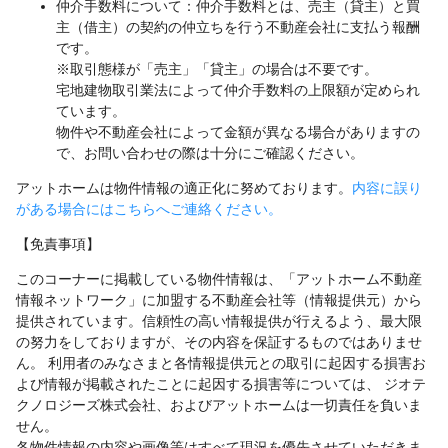
仲介手数料について：仲介手数料とは、売主（貸主）と買
主（借主）の契約の仲立ちを行う不動産会社に支払う報酬
です。
※取引態様が「売主」「貸主」の場合は不要です。
宅地建物取引業法によって仲介手数料の上限額が定められ
ています。
物件や不動産会社によって金額が異なる場合がありますの
で、お問い合わせの際は十分にご確認ください。
アットホームは物件情報の適正化に努めております。
内容に誤り
がある場合にはこちらへご連絡ください。
【免責事項】
このコーナーに掲載している物件情報は、「アットホーム不動産
情報ネットワーク」に加盟する不動産会社等（情報提供元）から
提供されています。信頼性の高い情報提供が行えるよう、最大限
の努力をしておりますが、その内容を保証するものではありませ
ん。 利用者のみなさまと各情報提供元との取引に起因する損害お
よび情報が掲載されたことに起因する損害等については、 ジオテ
クノロジーズ株式会社、およびアットホームは一切責任を負いま
せん。
各物件情報の内容や画像等はすべて現況を優先させていただきま