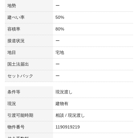
地勢
ー
建ぺい率
50%
容積率
80%
接道状況
ー
地目
宅地
国土法届出
ー
セットバック
ー
条件等
現況渡し
現況
建物有
引渡可能時期
相談 / 現況渡し
物件番号
1190919219