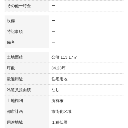
その他一時金
ー
設備
ー
特記事項
ー
備考
ー
土地面積
公簿 113.17㎡
坪数
34.23坪
最適用途
住宅用地
私道負担面積
なし
土地権利
所有権
都市計画
市街化区域
用途地域
１種低層