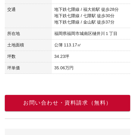
交通
地下鉄七隈線 / 福大前駅 徒歩28分
地下鉄七隈線 / 七隈駅 徒歩30分
地下鉄七隈線 / 金山駅 徒歩37分
所在地
福岡県福岡市城南区樋井川１丁目
土地面積
公簿 113.17㎡
坪数
34.23坪
坪単価
35.06万円
お問い合わせ・資料請求（無料）