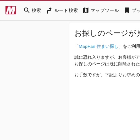
search
map
bookmark
検索
ルート検索
マップツール
ブ
お探しのページが
「
MapFan 住まい探し
」をご利
誠に恐れ入りますが、お客様がア
お探しのページは既に削除された
お手数ですが、下記よりお求めの