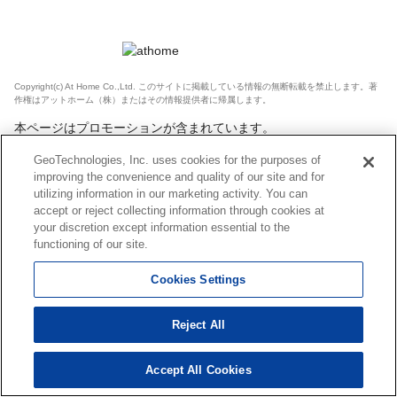
Copyright(c) At Home Co.,Ltd. このサイトに掲載している情報の無断転載を禁止します。著
作権はアットホーム（株）またはその情報提供者に帰属します。
本ページはプロモーションが含まれています。
GeoTechnologies, Inc. uses cookies for the purposes of
improving the convenience and quality of our site and for
utilizing information in our marketing activity. You can
accept or reject collecting information through cookies at
your discretion except information essential to the
functioning of our site.
Cookies Settings
Reject All
Accept All Cookies