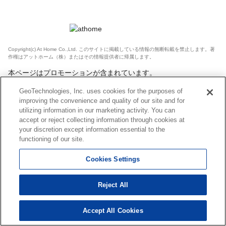
Copyright(c) At Home Co.,Ltd. このサイトに掲載している情報の無断転載を禁止します。著
作権はアットホーム（株）またはその情報提供者に帰属します。
本ページはプロモーションが含まれています。
GeoTechnologies, Inc. uses cookies for the purposes of
improving the convenience and quality of our site and for
utilizing information in our marketing activity. You can
accept or reject collecting information through cookies at
your discretion except information essential to the
functioning of our site.
Cookies Settings
Reject All
Accept All Cookies