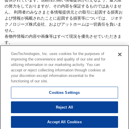
の努力をしておりますが、その内容を保証するものではありませ
ん。 利用者のみなさまと各情報提供元との取引に起因する損害お
よび情報が掲載されたことに起因する損害等については、 ジオテ
クノロジーズ株式会社、およびアットホームは一切責任を負いま
せん。
各物件情報の内容や画像等はすべて現況を優先させていただきま
す。
お取引等（お取引の準備、資金調達等を含みます）の際には、内
GeoTechnologies, Inc. uses cookies for the purposes of
容や契約条件等について、 各情報提供元より十分な説明を受け、
improving the convenience and quality of our site and for
ご自身でご確認の上、判断してください。
utilizing information in our marketing activity. You can
このコーナーへの物件情報のご掲載、その他不動産業務ソリュー
accept or reject collecting information through cookies at
ション等についての不動産会社様のお問合せは
こちら
からお願い
your discretion except information essential to the
いたします。
functioning of our site.
Cookies Settings
Copyright(c) At Home Co.,Ltd. このサイトに掲載している情報の無断転載を禁止します。著
Reject All
作権はアットホーム（株）またはその情報提供者に帰属します。
本ページはプロモーションが含まれています。
Accept All Cookies