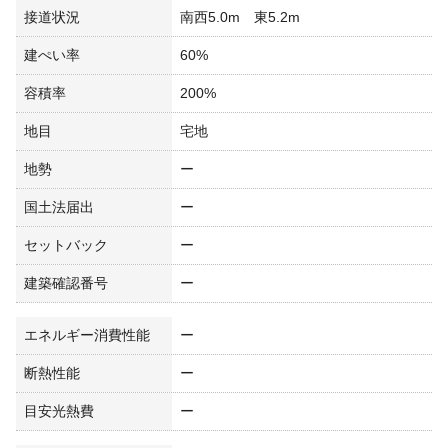
接道状況
南西5.0m 東5.2m
建ぺい率
60%
容積率
200%
地目
宅地
地勢
ー
国土法届出
ー
セットバック
ー
建築確認番号
ー
エネルギー消費性能
ー
断熱性能
ー
目安光熱費
ー