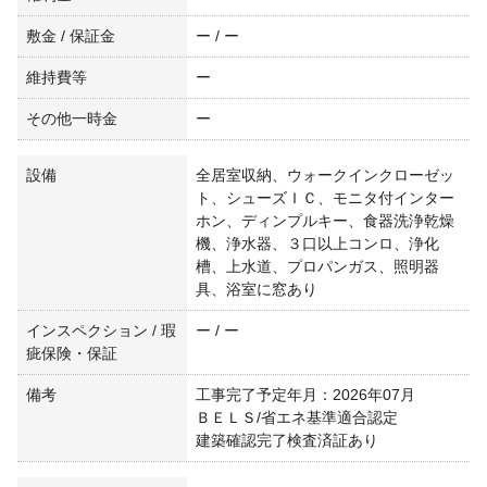
敷金 / 保証金
ー / ー
維持費等
ー
その他一時金
ー
設備
全居室収納、ウォークインクローゼッ
ト、シューズＩＣ、モニタ付インター
ホン、ディンプルキー、食器洗浄乾燥
機、浄水器、３口以上コンロ、浄化
槽、上水道、プロパンガス、照明器
具、浴室に窓あり
インスペクション / 瑕
ー / ー
疵保険・保証
備考
工事完了予定年月：2026年07月
ＢＥＬＳ/省エネ基準適合認定
建築確認完了検査済証あり