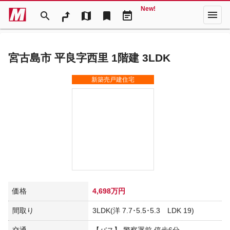
New!
menu
search
map
bookmark
event_note
宮古島市 平良字西里 1階建 3LDK
新築売戸建住宅
価格
4,698万円
間取り
3LDK(洋 7.7･5.5･5.3 LDK 19)
交通
【バス】 警察署前 停歩6分