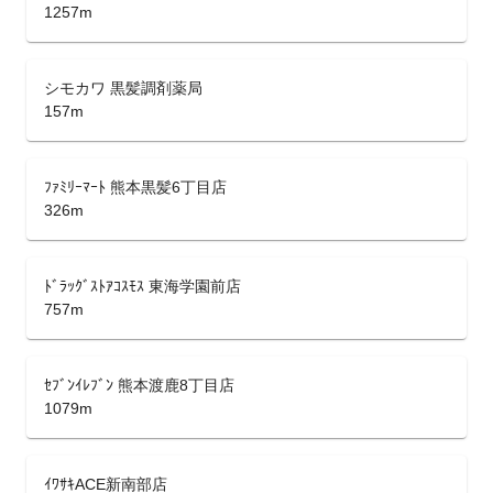
1257m
シモカワ 黒髪調剤薬局
157m
ﾌｧﾐﾘｰﾏｰﾄ 熊本黒髪6丁目店
326m
ﾄﾞﾗｯｸﾞｽﾄｱｺｽﾓｽ 東海学園前店
757m
ｾﾌﾞﾝｲﾚﾌﾞﾝ 熊本渡鹿8丁目店
1079m
ｲﾜｻｷACE新南部店