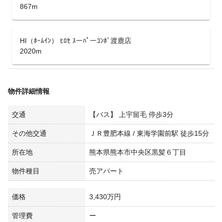
867m
HI（ﾎｰﾑｲﾝ） ﾋﾛｾ ｽーﾊﾟーｺﾝﾎﾞ渡鹿店
2020m
物件詳細情報
交通
【バス】 上宇留毛 停歩3分
その他交通
ＪＲ豊肥本線 / 東海学園前駅 徒歩15分
所在地
熊本県熊本市中央区黒髪６丁目
物件種目
売アパート
価格
3,430万円
管理費
ー