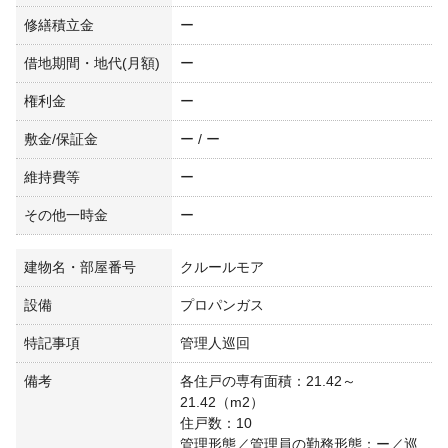
修繕積立金
ー
借地期間・地代(月額)
ー
権利金
ー
敷金/保証金
ー / ー
維持費等
ー
その他一時金
ー
建物名・部屋番号
クルールモア
設備
プロパンガス
特記事項
管理人巡回
備考
各住戸の専有面積：21.42～
21.42（m2）
住戸数：10
管理形態／管理員の勤務形態：ー／巡