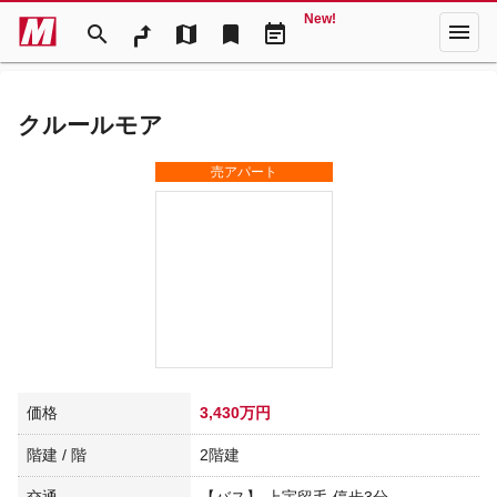
New!
menu
search
map
bookmark
event_note
クルールモア
売アパート
価格
3,430万円
階建 / 階
2階建
交通
【バス】 上宇留毛 停歩3分