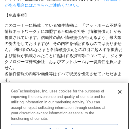
がある場合にはこちらへご連絡ください。
【免責事項】
このコーナーに掲載している物件情報は、「アットホーム不動産
情報ネットワーク」に加盟する不動産会社等（情報提供元）から
提供されています。信頼性の高い情報提供が行えるよう、最大限
の努力をしておりますが、その内容を保証するものではありませ
ん。 利用者のみなさまと各情報提供元との取引に起因する損害お
よび情報が掲載されたことに起因する損害等については、 ジオテ
クノロジーズ株式会社、およびアットホームは一切責任を負いま
せん。
各物件情報の内容や画像等はすべて現況を優先させていただきま
す。
お取引等（お取引の準備、資金調達等を含みます）の際には、内
GeoTechnologies, Inc. uses cookies for the purposes of
容や契約条件等について、 各情報提供元より十分な説明を受け、
improving the convenience and quality of our site and for
ご自身でご確認の上、判断してください。
utilizing information in our marketing activity. You can
このコーナーへの物件情報のご掲載、その他不動産業務ソリュー
accept or reject collecting information through cookies at
ション等についての不動産会社様のお問合せは
こちら
からお願い
your discretion except information essential to the
いたします。
functioning of our site.