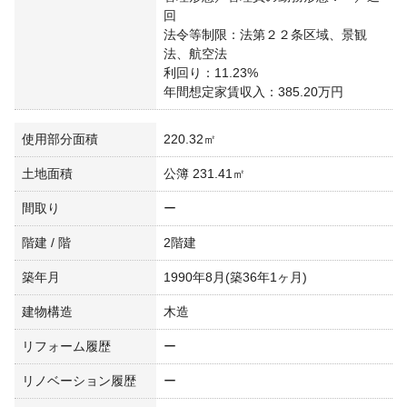
回
法令等制限：法第２２条区域、景観
法、航空法
利回り：11.23%
年間想定家賃収入：385.20万円
使用部分面積
220.32㎡
土地面積
公簿 231.41㎡
間取り
ー
階建 / 階
2階建
築年月
1990年8月(築36年1ヶ月)
建物構造
木造
リフォーム履歴
ー
リノベーション履歴
ー