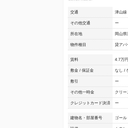
交通
津山線 
その他交通
ー
所在地
岡山県
物件種目
貸アパ
賃料
4.7万
敷金 / 保証金
なし /
敷引
ー
その他一時金
クリーニ
クレジットカード決済
ー
建物名・部屋番号
ゴール