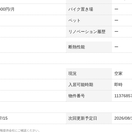
300円/月
バイク置き場
ー
ペット
ー
リノベーション履歴
ー
断熱性能
ー
現況
空家
入居可能時期
即時
物件番号
1137685
7/15
次回更新予定日
2026/08/
報提供会社にご確認ください。