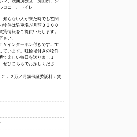
ホン、洗面所独立、洗面所、シ
ルコニー、トイレ
。知らない人が来た時でも玄関
の物件は駐車場が月額３３００
賃貸情報をご提供いたします。
下さい。
ＴＶインターホン付きです。忙
しています。駐輪場付きの物件
適で楽しい毎日を送りましょ
。ぜひこちらでお探しくださ
：２．２万／月額保証委託料：賃
階