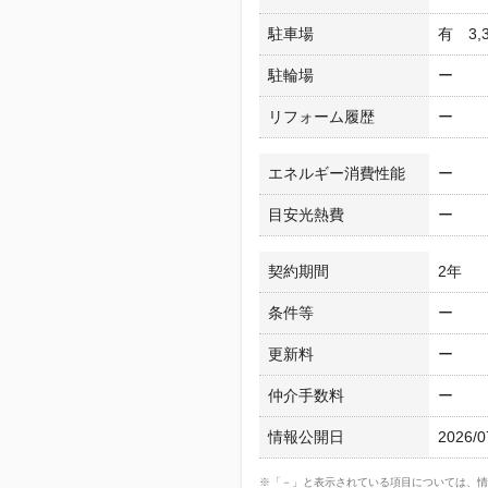
駐車場
有 3,
駐輪場
ー
リフォーム履歴
ー
エネルギー消費性能
ー
目安光熱費
ー
契約期間
2年
条件等
ー
更新料
ー
仲介手数料
ー
情報公開日
2026/0
※「－」と表示されている項目については、情