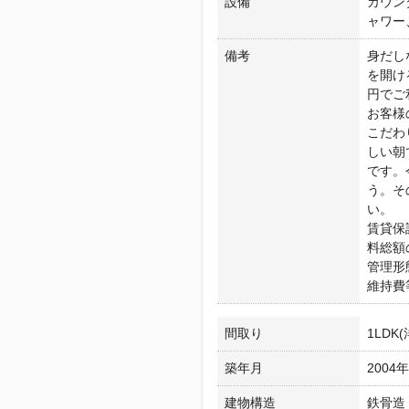
設備
カウン
ャワー
備考
身だし
を開け
円でご
お客様
こだわ
しい朝
です。
う。そ
い。
賃貸保
料総額
管理形
維持費
間取り
1LD
築年月
2004
建物構造
鉄骨造