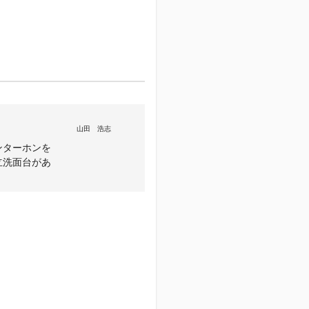
山田 浩志
ンターホンを
立洗面台があ