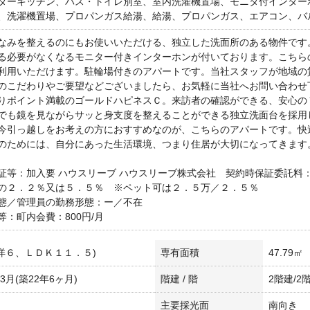
ターキッチン、バス・トイレ別室、室内洗濯機置場、モニタ付インター
、洗濯機置場、プロパンガス給湯、給湯、プロパンガス、エアコン、バ
なみを整えるのにもお使いいただける、独立した洗面所のある物件です
る必要がなくなるモニター付きインターホンが付いております。こちら
利用いただけます。駐輪場付きのアパートです。当社スタッフが地域の
のこだわりやご要望などございましたら、お気軽に当社へお問い合わせ
りポイント満載のゴールドハピネスＣ。来訪者の確認ができる、安心の
でも鏡を見ながらサッと身支度を整えることができる独立洗面台を採用
今引っ越しをお考えの方におすすめなのが、こちらのアパートです。快
のためには、自分にあった生活環境、つまり住居が大切になってきます
証等：加入要 ハウスリーブ ハウスリーブ株式会社 契約時保証委託料
の２．２％又は５．５％ ※ペット可は２．５万／２．５％
態／管理員の勤務形態：ー／不在
等：町内会費：800円/月
K(洋６、ＬＤＫ１１．５)
専有面積
47.79㎡
年3月(築22年6ヶ月)
階建 / 階
2階建/2
主要採光面
南向き