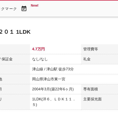
New!
event_note
ックマーク
０１ 1LDK
4.7万円
管理費等
/ 保証金
なし/なし
礼金
津山線 / 津山駅 徒歩73分
地
岡山県津山市東一宮
月
2004年3月(築22年6ヶ月)
専有面積
り
1LDK(洋６、ＬＤＫ１１．
主要採光面
５)