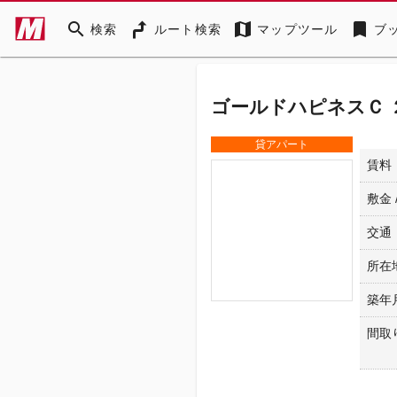
search
map
bookmark
検索
ルート検索
マップツール
ブ
ゴールドハピネスＣ ２
貸アパート
賃料
敷金 
交通
所在
築年
間取