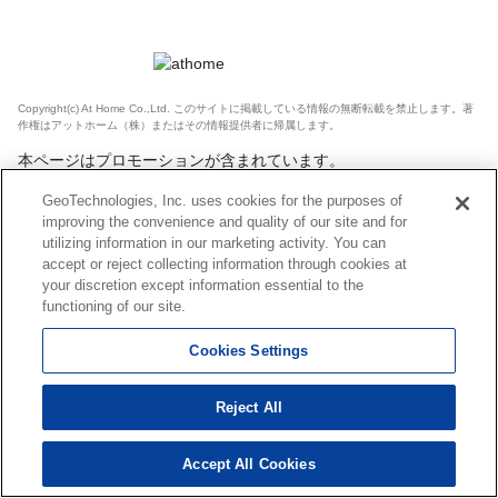
Copyright(c) At Home Co.,Ltd. このサイトに掲載している情報の無断転載を禁止します。著
作権はアットホーム（株）またはその情報提供者に帰属します。
本ページはプロモーションが含まれています。
GeoTechnologies, Inc. uses cookies for the purposes of
improving the convenience and quality of our site and for
utilizing information in our marketing activity. You can
accept or reject collecting information through cookies at
your discretion except information essential to the
functioning of our site.
Cookies Settings
Reject All
Accept All Cookies