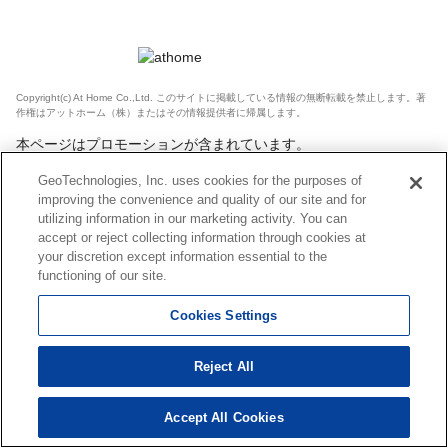
Copyright(c) At Home Co.,Ltd. このサイトに掲載している情報の無断転載を禁止します。著
作権はアットホーム（株）またはその情報提供者に帰属します。
本ページはプロモーションが含まれています。
GeoTechnologies, Inc. uses cookies for the purposes of
improving the convenience and quality of our site and for
utilizing information in our marketing activity. You can
accept or reject collecting information through cookies at
your discretion except information essential to the
functioning of our site.
Cookies Settings
Reject All
Accept All Cookies