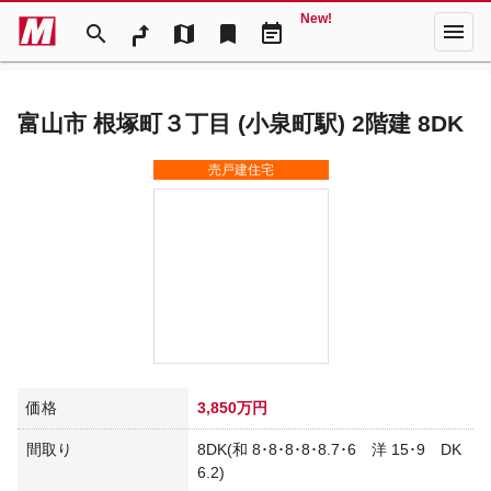
New!
menu
search
map
bookmark
event_note
富山市 根塚町３丁目 (小泉町駅) 2階建 8DK
売戸建住宅
価格
3,850万円
間取り
8DK(和 8･8･8･8･8.7･6 洋 15･9 DK
6.2)