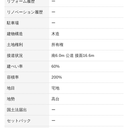
リフォーム履歴
ー
リノベーション履歴
ー
駐車場
ー
建物構造
木造
土地権利
所有権
接道状況
南6.0m 公道 接面16.6m
建ぺい率
60%
容積率
200%
地目
宅地
地勢
高台
国土法届出
ー
セットバック
ー