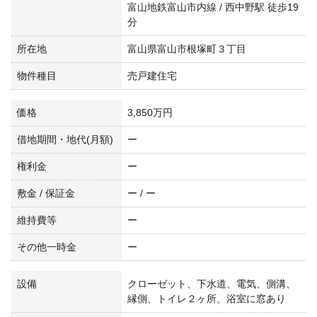
富山地鉄富山市内線 / 西中野駅 徒歩19
分
所在地
富山県富山市根塚町３丁目
物件種目
売戸建住宅
価格
3,850万円
借地期間・地代(月額)
ー
権利金
ー
敷金 / 保証金
ー / ー
維持費等
ー
その他一時金
ー
設備
クローゼット、下水道、電気、側溝、
縁側、トイレ２ヶ所、浴室に窓あり