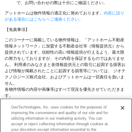
で、お問い合わせの際は十分にご確認ください。
アットホームは物件情報の適正化に努めております。
内容に誤り
がある場合にはこちらへご連絡ください。
【免責事項】
このコーナーに掲載している物件情報は、「アットホーム不動産
情報ネットワーク」に加盟する不動産会社等（情報提供元）から
提供されています。信頼性の高い情報提供が行えるよう、最大限
の努力をしておりますが、その内容を保証するものではありませ
ん。 利用者のみなさまと各情報提供元との取引に起因する損害お
よび情報が掲載されたことに起因する損害等については、 ジオテ
クノロジーズ株式会社、およびアットホームは一切責任を負いま
せん。
各物件情報の内容や画像等はすべて現況を優先させていただきま
す。
お取引等（お取引の準備、資金調達等を含みます）の際には、内
GeoTechnologies, Inc. uses cookies for the purposes of
容や契約条件等について、 各情報提供元より十分な説明を受け、
improving the convenience and quality of our site and for
ご自身でご確認の上、判断してください。
utilizing information in our marketing activity. You can
このコーナーへの物件情報のご掲載、その他不動産業務ソリュー
accept or reject collecting information through cookies at
ション等についての不動産会社様のお問合せは
こちら
からお願い
your discretion except information essential to the