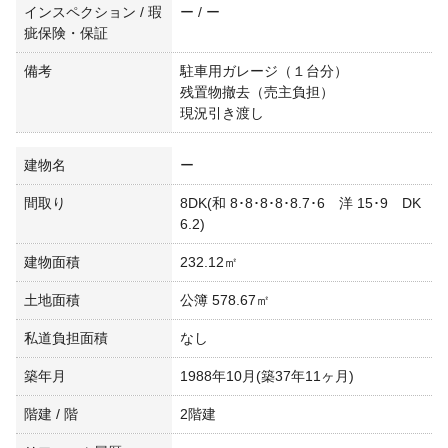
インスペクション / 瑕
ー / ー
疵保険・保証
備考
駐車用ガレージ（１台分）
残置物撤去（売主負担）
現況引き渡し
建物名
ー
間取り
8DK(和 8･8･8･8･8.7･6 洋 15･9 DK
6.2)
建物面積
232.12㎡
土地面積
公簿 578.67㎡
私道負担面積
なし
築年月
1988年10月(築37年11ヶ月)
階建 / 階
2階建