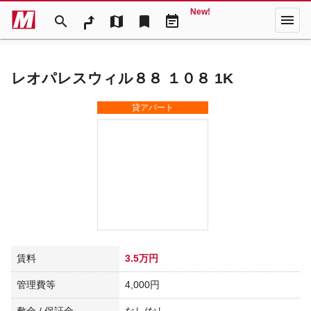
New!
menu
search
map
bookmark
event_note
レオパレスウィル８８ １０８ 1K
貸アパート
賃料
3.5万円
管理費等
4,000円
敷金 / 保証金
なし/なし