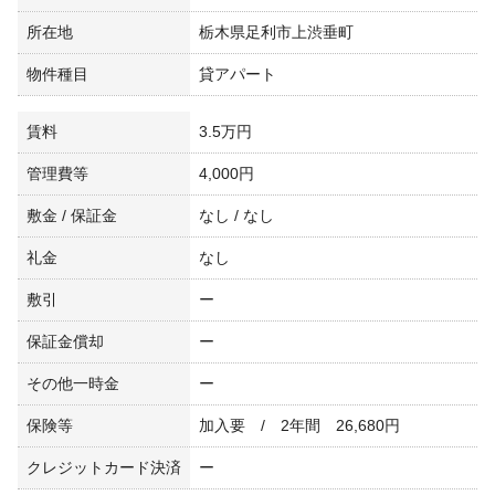
所在地
栃木県足利市上渋垂町
物件種目
貸アパート
賃料
3.5万円
管理費等
4,000円
敷金 / 保証金
なし / なし
礼金
なし
敷引
ー
保証金償却
ー
その他一時金
ー
保険等
加入要 / 2年間 26,680円
クレジットカード決済
ー