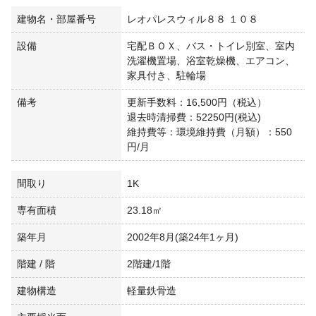
建物名・部屋番号
レオパレスウィル８８ １０８
設備
宅配ＢＯＸ、バス・トイレ別室、室内
洗濯機置場、浴室乾燥機、エアコン、
家具付き、駐輪場
備考
更新手数料：16,500円（税込）
退去時清掃費：52250円(税込)
維持費等：環境維持費（月額）：550
円/月
間取り
1K
専有面積
23.18㎡
築年月
2002年8月(築24年1ヶ月)
階建 / 階
2階建/1階
建物構造
軽量鉄骨造