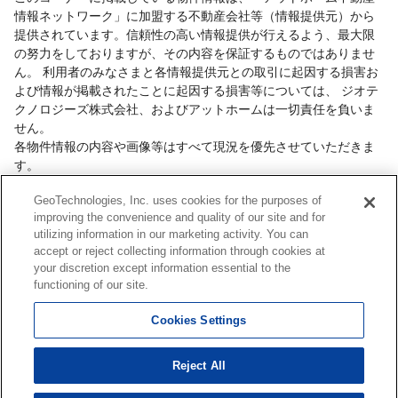
情報ネットワーク」に加盟する不動産会社等（情報提供元）から
提供されています。信頼性の高い情報提供が行えるよう、最大限
の努力をしておりますが、その内容を保証するものではありませ
ん。 利用者のみなさまと各情報提供元との取引に起因する損害お
よび情報が掲載されたことに起因する損害等については、 ジオテ
クノロジーズ株式会社、およびアットホームは一切責任を負いま
せん。
各物件情報の内容や画像等はすべて現況を優先させていただきま
す。
お取引等（お取引の準備、資金調達等を含みます）の際には、内
GeoTechnologies, Inc. uses cookies for the purposes of
容や契約条件等について、 各情報提供元より十分な説明を受け、
improving the convenience and quality of our site and for
ご自身でご確認の上、判断してください。
utilizing information in our marketing activity. You can
このコーナーへの物件情報のご掲載、その他不動産業務ソリュー
accept or reject collecting information through cookies at
ション等についての不動産会社様のお問合せは
こちら
からお願い
your discretion except information essential to the
いたします。
functioning of our site.
Cookies Settings
Copyright(c) At Home Co.,Ltd. このサイトに掲載している情報の無断転載を禁止します。著
Reject All
作権はアットホーム（株）またはその情報提供者に帰属します。
本ページはプロモーションが含まれています。