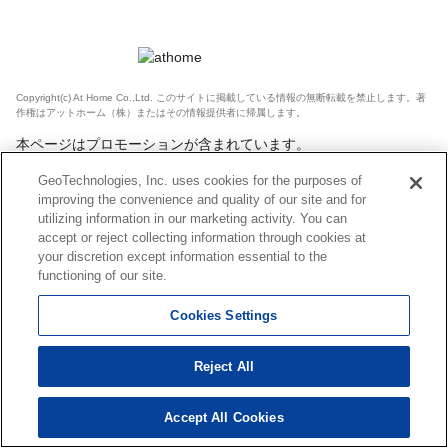
Copyright(c) At Home Co.,Ltd. このサイトに掲載している情報の無断転載を禁止します。著
作権はアットホーム（株）またはその情報提供者に帰属します。
本ページはプロモーションが含まれています。
GeoTechnologies, Inc. uses cookies for the purposes of
improving the convenience and quality of our site and for
utilizing information in our marketing activity. You can
accept or reject collecting information through cookies at
your discretion except information essential to the
functioning of our site.
Cookies Settings
Reject All
Accept All Cookies