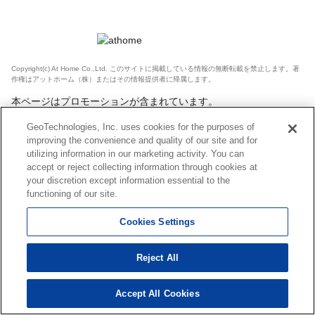
Copyright(c) At Home Co.,Ltd. このサイトに掲載している情報の無断転載を禁止します。著
作権はアットホーム（株）またはその情報提供者に帰属します。
本ページはプロモーションが含まれています。
GeoTechnologies, Inc. uses cookies for the purposes of
improving the convenience and quality of our site and for
utilizing information in our marketing activity. You can
accept or reject collecting information through cookies at
your discretion except information essential to the
functioning of our site.
Cookies Settings
Reject All
Accept All Cookies