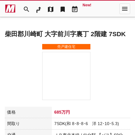
New!
menu
search
map
bookmark
event_note
柴田郡川崎町 大字前川字裏丁 2階建 7SDK
売戸建住宅
価格
685万円
間取り
7SDK(和 8･8･8･6 洋 12･10･5.3)
交通
ＪＲ東北本線 / 仙台駅 【バス】69分