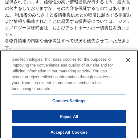
提供されています。信頼性の高い情報提供が行えるよう、最大限
の努力をしておりますが、その内容を保証するものではありませ
ん。 利用者のみなさまと各情報提供元との取引に起因する損害お
よび情報が掲載されたことに起因する損害等については、 ジオテ
クノロジーズ株式会社、およびアットホームは一切責任を負いま
せん。
各物件情報の内容や画像等はすべて現況を優先させていただきま
す。
お取引等（お取引の準備、資金調達等を含みます）の際には、内
GeoTechnologies, Inc. uses cookies for the purposes of
容や契約条件等について、 各情報提供元より十分な説明を受け、
improving the convenience and quality of our site and for
ご自身でご確認の上、判断してください。
utilizing information in our marketing activity. You can
このコーナーへの物件情報のご掲載、その他不動産業務ソリュー
accept or reject collecting information through cookies at
ション等についての不動産会社様のお問合せは
こちら
からお願い
your discretion except information essential to the
いたします。
functioning of our site.
Cookies Settings
Copyright(c) At Home Co.,Ltd. このサイトに掲載している情報の無断転載を禁止します。著
Reject All
作権はアットホーム（株）またはその情報提供者に帰属します。
本ページはプロモーションが含まれています。
Accept All Cookies