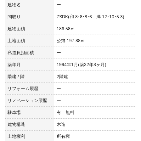
建物名
ー
間取り
7SDK(和 8･8･8･6 洋 12･10･5.3)
建物面積
186.58㎡
土地面積
公簿 197.88㎡
私道負担面積
ー
築年月
1994年1月(築32年8ヶ月)
階建 / 階
2階建
リフォーム履歴
ー
リノベーション履歴
ー
駐車場
有 無料
建物構造
木造
土地権利
所有権