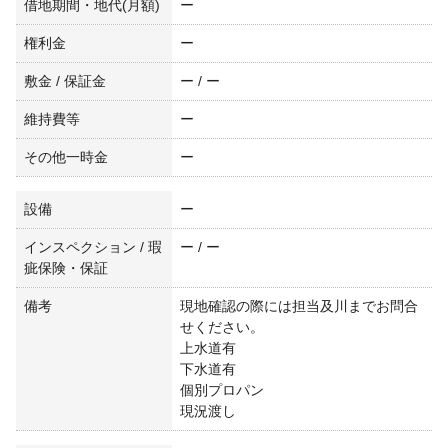
借地期間・地代(月額)
ー
権利金
ー
敷金 / 保証金
ー / ー
維持費等
ー
その他一時金
ー
設備
ー
インスペクション / 瑕
ー / ー
疵保険・保証
備考
現地確認の際には担当及川までお問合
せください。
上水道有
下水道有
個別プロパン