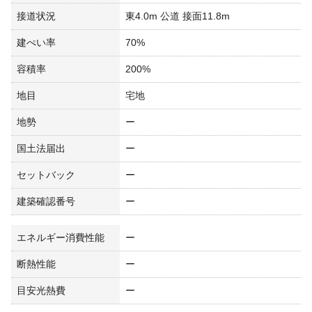
接道状況
東4.0m 公道 接面11.8m
建ぺい率
70%
容積率
200%
地目
宅地
地勢
ー
国土法届出
ー
セットバック
ー
建築確認番号
ー
エネルギー消費性能
ー
断熱性能
ー
目安光熱費
ー